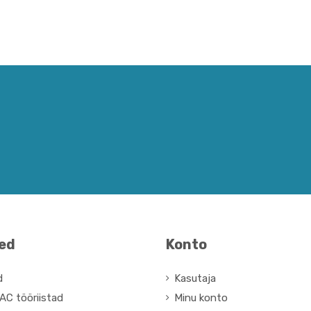
ted
Konto
d
Kasutaja
AC tööriistad
Minu konto