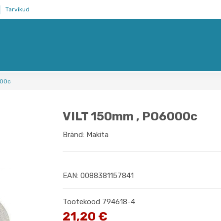
Tarvikud
000c
VILT 150mm , PO6000c
Bränd:
Makita
EAN: 0088381157841
Tootekood
794618-4
21,20 €