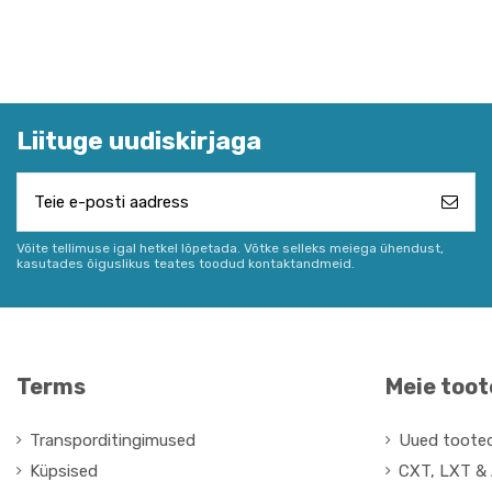
Liituge uudiskirjaga
Võite tellimuse igal hetkel lõpetada. Võtke selleks meiega ühendust,
kasutades õiguslikus teates toodud kontaktandmeid.
Terms
Meie too
Transporditingimused
Uued toote
Küpsised
CXT, LXT & 