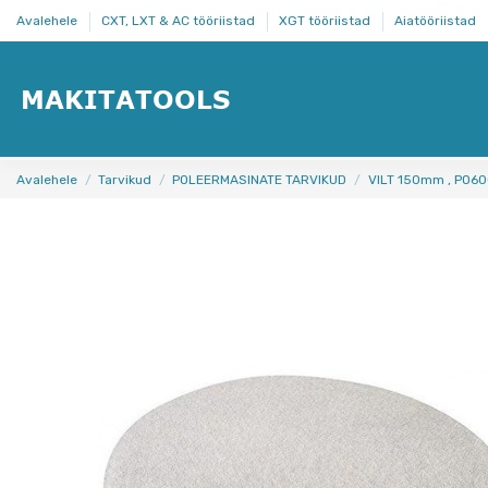
Avalehele
CXT, LXT & AC tööriistad
XGT tööriistad
Aiatööriistad
Avalehele
Tarvikud
POLEERMASINATE TARVIKUD
VILT 150mm , PO6