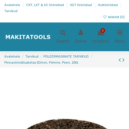
Avalehele
CXT, LXT & AC tööriistad
XGT tööriistad
Aiatööriistad
Tarvikud
Wishlist (
0
)
0
Search
Sisene
Ostukorv:
Menu
Avalehele
Tarvikud
POLEERMASINATE TARVIKUD
Pinnaviimistlusketas 50mm, Pehme, Peen, 25tk