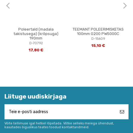
Poleertald (madala
TEEMANT POLEERIMISKETAS
takistusega) (krõpsuga)
100mm G200 PW5000C
190mm
D-15609
D-70792
15,10 €
17,80 €
Liituge uudiskirjaga
Võite tellimuse igal hetkel lõpetada. Võtke selleks meiega ühendust,
kasutades õiguslikus teates toodud kontaktandmeid.