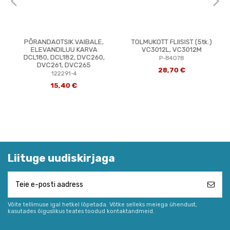
PÕRANDAOTSIK VAIBALE,
TOLMUKOTT FLIISIST (5tk.)
ELEVANDILUU KARVA
VC3012L, VC3012M
DCL180, DCL182, DVC260,
P-84078
DVC261, DVC265
28,70 €
122291-4
15,40 €
Liituge uudiskirjaga
Võite tellimuse igal hetkel lõpetada. Võtke selleks meiega ühendust,
kasutades õiguslikus teates toodud kontaktandmeid.