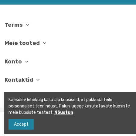
Terms
Meie tooted
Konto
Kontaktid
Käesolev lehekülg kasutab küpsiseid, et pakkuda teile
personaalset teenindust. Palun lugege kasutatavate küpsiste
meie küpsiste teatest.
Nõustun
Lisa ostukorvi
Accept