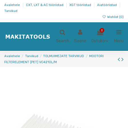
Avalehele
CXT, LXT & AC tööriistad
XGT tööriistad
Aiatööriistad
Tarvikud
Wishlist (
0
)
0
Search
Sisene
Ostukorv:
Menu
Avalehele
Tarvikud
TOLMUIMEJATE TARVIKUD
MOOTORI
FILTERELEMENT (PET) VC4210L/M