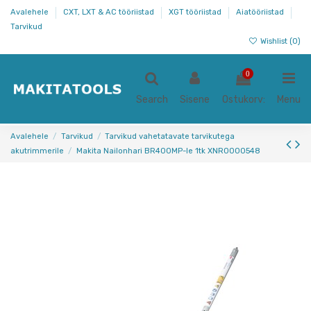
Avalehele
CXT, LXT & AC tööriistad
XGT tööriistad
Aiatööriistad
Tarvikud
Wishlist (
0
)
0
Search
Sisene
Ostukorv:
Menu
Avalehele
Tarvikud
Tarvikud vahetatavate tarvikutega
akutrimmerile
Makita Nailonhari BR400MP-le 1tk XNR0000548