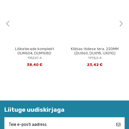
Lõiketerade komplekt
Kõblas-liidese tera. 220MM
DUM604, DUM168D
(DUX60, DUX18, UX01G)
195267-4
1913L5-4
38,40 €
23,42 €
Liituge uudiskirjaga