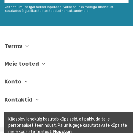
Võite tellimuse igal hetkel lõpetada. Võtke selleks meiega ühendust,
kasutades õiguslikus teates toodud kontaktandmeid.
Terms
Meie tooted
Konto
Kontaktid
Käesolev lehekülg kasutab küpsiseid, et pakkuda teile
personaalset teenindust. Palun lugege kasutatavate küpsiste
meie küpsiste teatest.
Nõustun