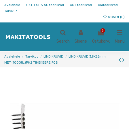
Avalehele
CXT, LXT & AC tööriistad
XGT tööriistad
Aiatööriistad
Tarvikud
Wishlist (
0
)
0
Search
Sisene
Ostukorv:
Menu
Avalehele
Tarvikud
LINDIKRUVID
LINDIKRUVID 3,9X25mm
MET.(1000tk.)PH2 TIHEKEERE FOS.