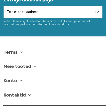
Võite tellimuse igal hetkel lõpetada. Võtke selleks meiega ühendust,
kasutades õiguslikus teates toodud kontaktandmeid.
Terms
Meie tooted
Konto
Kontaktid