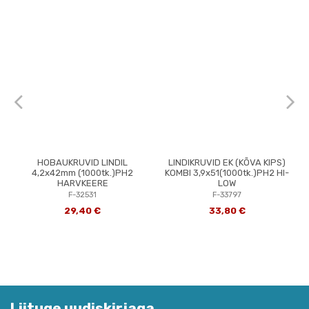
HOBAUKRUVID LINDIL
LINDIKRUVID EK (KÕVA KIPS)
4,2x42mm (1000tk.)PH2
KOMBI 3,9x51(1000tk.)PH2 HI-
HARVKEERE
LOW
F-32531
F-33797
29,40 €
33,80 €
Liituge uudiskirjaga