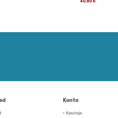
40,80 €
ted
Konto
d
Kasutaja