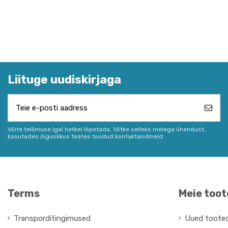
Liituge uudiskirjaga
Võite tellimuse igal hetkel lõpetada. Võtke selleks meiega ühendust,
kasutades õiguslikus teates toodud kontaktandmeid.
Terms
Meie too
Transporditingimused
Uued toote