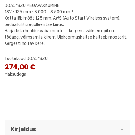
DGA518ZU MEGAPAKKUMINE
18V • 125 mm • 3 000 – 8 500 min⁻¹
Ketta läbimõõt 125 mm, AWS (Auto Start Wireless system),
pedaallüliti, regulleeritav kiirus.
Harjadeta hooldusvaba mootor - kergem, väiksem, pikem
tööaeg, võimsam ja kiirem. Ülekoormuskaitse kaitseb mootorit.
Kergesti hoitav kere.
Tootekood
DGA518ZU
274,00 €
Maksudega
Kirjeldus