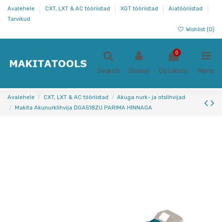
Avalehele
CXT, LXT & AC tööriistad
XGT tööriistad
Aiatööriistad
Tarvikud
Wishlist (
0
)
0
Search
Sisene
Ostukorv:
Menu
Avalehele
CXT, LXT & AC tööriistad
Akuga nurk- ja otslihvijad
Makita Akunurklihvija DGA518ZU PARIMA HINNAGA