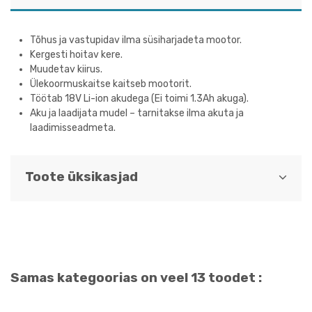
Tõhus ja vastupidav ilma süsiharjadeta mootor.
Kergesti hoitav kere.
Muudetav kiirus.
Ülekoormuskaitse kaitseb mootorit.
Töötab 18V Li-ion akudega (Ei toimi 1.3Ah akuga).
Aku ja laadijata mudel – tarnitakse ilma akuta ja
laadimisseadmeta.
Toote üksikasjad
Samas kategoorias on veel 13 toodet :