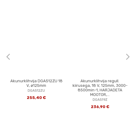
Akunurklihvija DGA512ZU 18
Akunurklihvija regull.
V, ø125mm
kiirusega, 18 V, 125mm, 3000-
8500min-1, HARJADETA
DGA512ZU
MOOTOR,...
255,40 €
DGA519Z
236,90 €