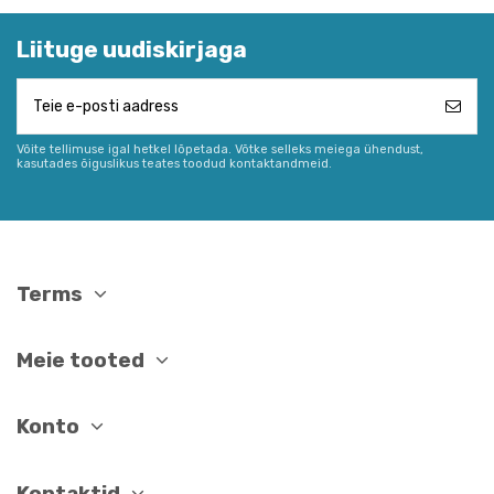
Liituge uudiskirjaga
Võite tellimuse igal hetkel lõpetada. Võtke selleks meiega ühendust,
kasutades õiguslikus teates toodud kontaktandmeid.
Terms
Meie tooted
Konto
Kontaktid